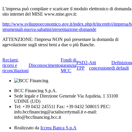
L'impresa può compilare e scaricare il modulo elettronico di domanda
sito internet del MISE www.mise.gov.it:
http://www.sviluppoeconomico.gov.it/index.php/it/incentivi/impresa/b
strumentali-nuova-sabatini/presentazione-domande
ATTENZIONE: l'impresa NON può presentare la domanda di
agevolazione sugli stessi beni a due o più Banche.
Reclami,
Fondi di
PSD2-
Atti
Definizion
ricorsi e
Disconoscimento
garanzia
TPP
concessione
di default
riconciliazioni
MCC
BCC Financing S.p.A.
Sede legale e Direzione Generale Via Aquileia, 1 33100
UDINE (UD)
Tel: +39 0432 245511 Fax: +39 0432 508015 PEC:
info.bccfinancing@actaliscertymail.it e-mail:
info@bccfinancing.bcc.it
Realizzato da
Iccrea Banca S.p.A