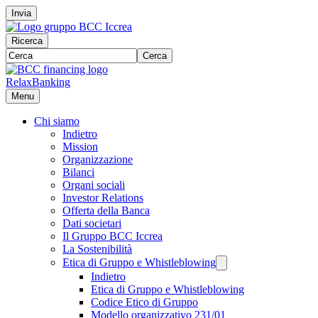
Invia
Ricerca
Cerca
RelaxBanking
Menu
Chi siamo
Indietro
Mission
Organizzazione
Bilanci
Organi sociali
Investor Relations
Offerta della Banca
Dati societari
Il Gruppo BCC Iccrea
La Sostenibilità
Etica di Gruppo e Whistleblowing
Indietro
Etica di Gruppo e Whistleblowing
Codice Etico di Gruppo
Modello organizzativo 231/01