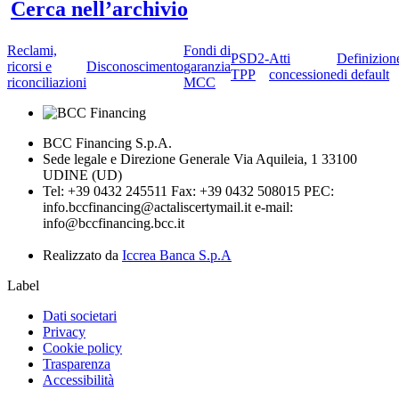
Cerca nell’archivio
Reclami,
Fondi di
PSD2-
Atti
Definizion
ricorsi e
Disconoscimento
garanzia
TPP
concessione
di default
riconciliazioni
MCC
BCC Financing S.p.A.
Sede legale e Direzione Generale Via Aquileia, 1 33100
UDINE (UD)
Tel: +39 0432 245511 Fax: +39 0432 508015 PEC:
info.bccfinancing@actaliscertymail.it e-mail:
info@bccfinancing.bcc.it
Realizzato da
Iccrea Banca S.p.A
Label
Dati societari
Privacy
Cookie policy
Trasparenza
Accessibilità