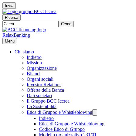
Invia
Ricerca
Cerca
RelaxBanking
Menu
Chi siamo
Indietro
Mission
Organizzazione
Bilanci
Organi sociali
Investor Relations
Offerta della Banca
Dati societari
Il Gruppo BCC Iccrea
La Sostenibilità
Etica di Gruppo e Whistleblowing
Indietro
Etica di Gruppo e Whistleblowing
Codice Etico di Gruppo
Modello organizzativo 231/01