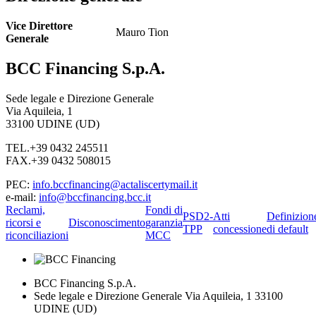
Vice Direttore
Mauro Tion
Generale
BCC Financing S.p.A.
Sede legale e Direzione Generale
Via Aquileia, 1
33100 UDINE (UD)
TEL.+39 0432 245511
FAX.+39 0432 508015
PEC:
info.bccfinancing@actaliscertymail.it
e-mail:
info@bccfinancing.bcc.it
Reclami,
Fondi di
PSD2-
Atti
Definizion
ricorsi e
Disconoscimento
garanzia
TPP
concessione
di default
riconciliazioni
MCC
BCC Financing S.p.A.
Sede legale e Direzione Generale Via Aquileia, 1 33100
UDINE (UD)