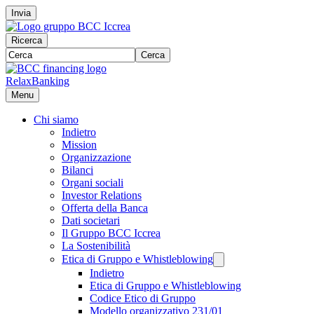
Invia
Ricerca
Cerca
RelaxBanking
Menu
Chi siamo
Indietro
Mission
Organizzazione
Bilanci
Organi sociali
Investor Relations
Offerta della Banca
Dati societari
Il Gruppo BCC Iccrea
La Sostenibilità
Etica di Gruppo e Whistleblowing
Indietro
Etica di Gruppo e Whistleblowing
Codice Etico di Gruppo
Modello organizzativo 231/01