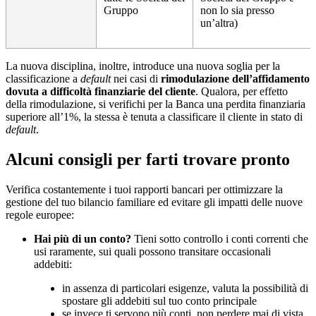
Gruppo
non lo sia presso
un’altra)
La nuova disciplina, inoltre, introduce una nuova soglia per la
classificazione a
default
nei casi di
rimodulazione dell’affidamento
dovuta a difficoltà finanziarie del cliente
. Qualora, per effetto
della rimodulazione, si verifichi per la Banca una perdita finanziaria
superiore all’1%, la stessa è tenuta a classificare il cliente in stato di
default
.
Alcuni consigli per farti trovare pronto
Verifica costantemente i tuoi rapporti bancari per ottimizzare la
gestione del tuo bilancio familiare ed evitare gli impatti delle nuove
regole europee:
Hai più di un conto?
Tieni sotto controllo i conti correnti che
usi raramente, sui quali possono transitare occasionali
addebiti:
in assenza di particolari esigenze, valuta la possibilità di
spostare gli addebiti sul tuo conto principale
se invece ti servono più conti, non perdere mai di vista