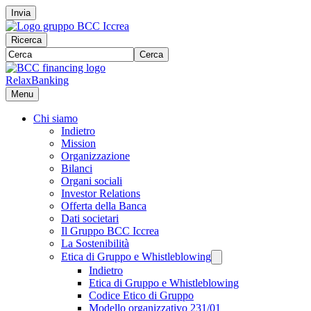
Invia
Ricerca
Cerca
RelaxBanking
Menu
Chi siamo
Indietro
Mission
Organizzazione
Bilanci
Organi sociali
Investor Relations
Offerta della Banca
Dati societari
Il Gruppo BCC Iccrea
La Sostenibilità
Etica di Gruppo e Whistleblowing
Indietro
Etica di Gruppo e Whistleblowing
Codice Etico di Gruppo
Modello organizzativo 231/01