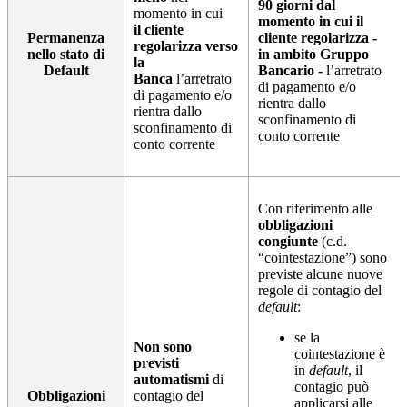
90 giorni dal
momento in cui
momento in cui il
il cliente
Permanenza
cliente regolarizza -
regolarizza verso
nello stato di
in ambito Gruppo
la
Default
Bancario -
l’arretrato
Banca
l’arretrato
di pagamento e/o
di pagamento e/o
rientra dallo
rientra dallo
sconfinamento di
sconfinamento di
conto corrente
conto corrente
Con riferimento alle
obbligazioni
congiunte
(c.d.
“cointestazione”) sono
previste alcune nuove
regole di contagio del
default
:
se la
Non sono
cointestazione è
previsti
in
default
, il
automatismi
di
contagio può
Obbligazioni
contagio del
applicarsi alle