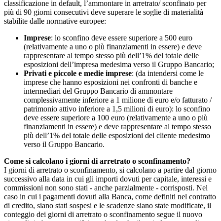
classificazione in default, l’ammontare in arretrato/ sconfinato per
più di 90 giorni consecutivi deve superare le soglie di materialità
stabilite dalle normative europee:
Imprese
: lo sconfino deve essere superiore a 500 euro
(relativamente a uno o più finanziamenti in essere) e deve
rappresentare al tempo stesso più dell’1% del totale delle
esposizioni dell’impresa medesima verso il Gruppo Bancario;
Privati e piccole e medie imprese
: (da intendersi come le
imprese che hanno esposizioni nei confronti di banche e
intermediari del Gruppo Bancario di ammontare
complessivamente inferiore a 1 milione di euro e/o fatturato /
patrimonio attivo inferiore a 1,5 milioni di euro): lo sconfino
deve essere superiore a 100 euro (relativamente a uno o più
finanziamenti in essere) e deve rappresentare al tempo stesso
più dell’1% del totale delle esposizioni del cliente medesimo
verso il Gruppo Bancario.
Come si calcolano i giorni di arretrato o sconfinamento?
I giorni di arretrato o sconfinamento, si calcolano a partire dal giorno
successivo alla data in cui gli importi dovuti per capitale, interessi e
commissioni non sono stati - anche parzialmente - corrisposti. Nel
caso in cui i pagamenti dovuti alla Banca, come definiti nel contratto
di credito, siano stati sospesi e le scadenze siano state modificate, il
conteggio dei giorni di arretrato o sconfinamento segue il nuovo