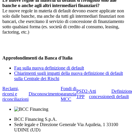
Le nuove regole in materia di default si rivolgono solo alle
banche o anche agli altri intermediari finanziari?
Le nuove regole in materia di default devono essere applicate non
solo dalle banche, ma anche da tutti gli intermediari finanziari non
bancari, che esercitano il servizio di concessione di finanziamento
sotto qualsiasi forma (es. società di credito al consumo, leasing,
factoring, etc.)
Approfondimenti da Banca d'Italia
Faq sulla nuova definizione di default
Chiarimenti sugli impatti della nuova definizione di default
sulla Centrale dei Rischi
Reclami,
Fondi di
PSD2-
Atti
Definizion
ricorsi e
Disconoscimento
garanzia
TPP
concessione
di default
riconciliazioni
MCC
BCC Financing S.p.A.
Sede legale e Direzione Generale Via Aquileia, 1 33100
UDINE (UD)