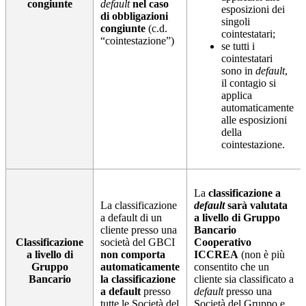
congiunte
default
nel caso
esposizioni dei
di obbligazioni
singoli
congiunte
(c.d.
cointestatari;
“cointestazione”)
se tutti i
cointestatari
sono in
default
,
il contagio si
applica
automaticamente
alle esposizioni
della
cointestazione.
La
classificazione a
La classificazione
default
sarà valutata
a default di un
a livello di Gruppo
cliente presso una
Bancario
Classificazione
società del GBCI
Cooperativo
a livello di
non comporta
ICCREA
(non è più
Gruppo
automaticamente
consentito che un
Bancario
la classificazione
cliente sia classificato a
a default
presso
default
presso una
tutte le Società del
Società del Gruppo e