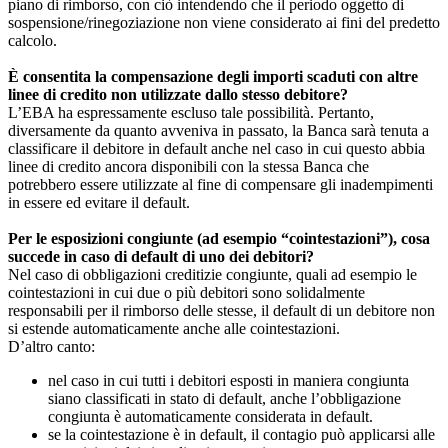
piano di rimborso, con ciò intendendo che il periodo oggetto di
sospensione/rinegoziazione non viene considerato ai fini del predetto
calcolo.
È consentita la compensazione degli importi scaduti con altre
linee di credito non utilizzate dallo stesso debitore?
L’EBA ha espressamente escluso tale possibilità. Pertanto,
diversamente da quanto avveniva in passato, la Banca sarà tenuta a
classificare il debitore in default anche nel caso in cui questo abbia
linee di credito ancora disponibili con la stessa Banca che
potrebbero essere utilizzate al fine di compensare gli inadempimenti
in essere ed evitare il default.
Per le esposizioni congiunte (ad esempio “cointestazioni”), cosa
succede in caso di default di uno dei debitori?
Nel caso di obbligazioni creditizie congiunte, quali ad esempio le
cointestazioni in cui due o più debitori sono solidalmente
responsabili per il rimborso delle stesse, il default di un debitore non
si estende automaticamente anche alle cointestazioni.
D’altro canto:
nel caso in cui tutti i debitori esposti in maniera congiunta
siano classificati in stato di default, anche l’obbligazione
congiunta è automaticamente considerata in default.
se la cointestazione è in default, il contagio può applicarsi alle