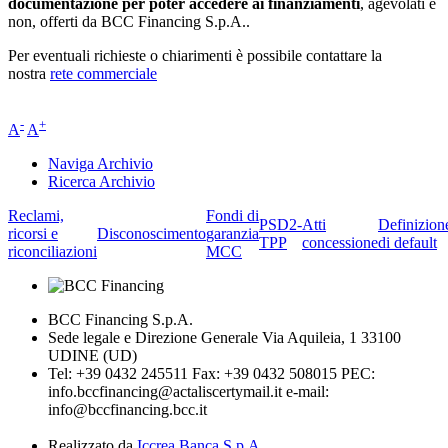
documentazione per poter accedere ai finanziamenti
, agevolati e
non, offerti da BCC Financing S.p.A..
Per eventuali richieste o chiarimenti è possibile contattare la
nostra
rete commerciale
-
+
A
A
Naviga Archivio
Ricerca Archivio
Reclami,
Fondi di
PSD2-
Atti
Definizion
ricorsi e
Disconoscimento
garanzia
TPP
concessione
di default
riconciliazioni
MCC
BCC Financing S.p.A.
Sede legale e Direzione Generale Via Aquileia, 1 33100
UDINE (UD)
Tel: +39 0432 245511 Fax: +39 0432 508015 PEC:
info.bccfinancing@actaliscertymail.it e-mail:
info@bccfinancing.bcc.it
Realizzato da
Iccrea Banca S.p.A