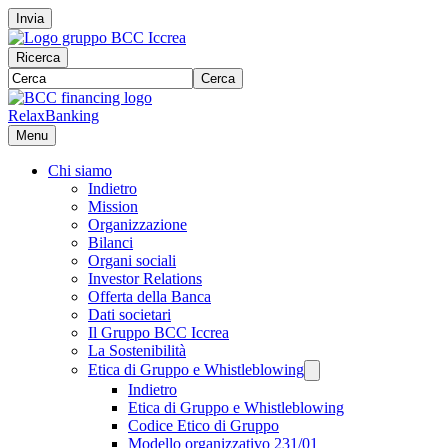
Invia
Ricerca
Cerca
RelaxBanking
Menu
Chi siamo
Indietro
Mission
Organizzazione
Bilanci
Organi sociali
Investor Relations
Offerta della Banca
Dati societari
Il Gruppo BCC Iccrea
La Sostenibilità
Etica di Gruppo e Whistleblowing
Indietro
Etica di Gruppo e Whistleblowing
Codice Etico di Gruppo
Modello organizzativo 231/01