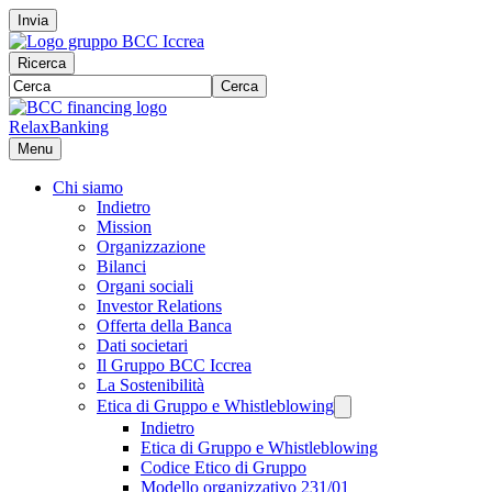
Invia
Ricerca
Cerca
RelaxBanking
Menu
Chi siamo
Indietro
Mission
Organizzazione
Bilanci
Organi sociali
Investor Relations
Offerta della Banca
Dati societari
Il Gruppo BCC Iccrea
La Sostenibilità
Etica di Gruppo e Whistleblowing
Indietro
Etica di Gruppo e Whistleblowing
Codice Etico di Gruppo
Modello organizzativo 231/01