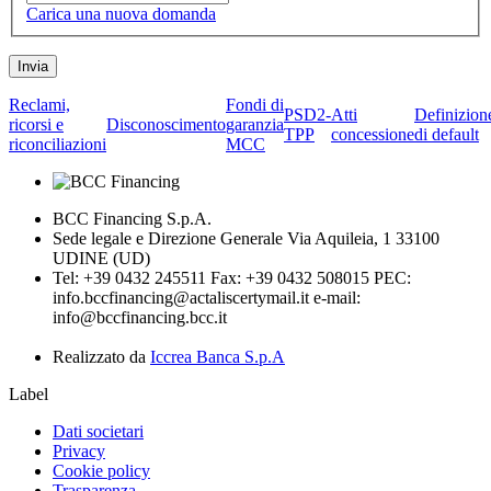
Carica una nuova domanda
Reclami,
Fondi di
PSD2-
Atti
Definizion
ricorsi e
Disconoscimento
garanzia
TPP
concessione
di default
riconciliazioni
MCC
BCC Financing S.p.A.
Sede legale e Direzione Generale Via Aquileia, 1 33100
UDINE (UD)
Tel: +39 0432 245511 Fax: +39 0432 508015 PEC:
info.bccfinancing@actaliscertymail.it e-mail:
info@bccfinancing.bcc.it
Realizzato da
Iccrea Banca S.p.A
Label
Dati societari
Privacy
Cookie policy
Trasparenza