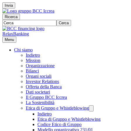
Invia
Ricerca
Cerca
RelaxBanking
Menu
Chi siamo
Indietro
Mission
Organizzazione
Bilanci
Organi sociali
Investor Relations
Offerta della Banca
Dati societari
Il Gruppo BCC Iccrea
La Sostenibilità
Etica di Gruppo e Whistleblowing
Indietro
Etica di Gruppo e Whistleblowing
Codice Etico di Gruppo
Modello organizzativo 231/01