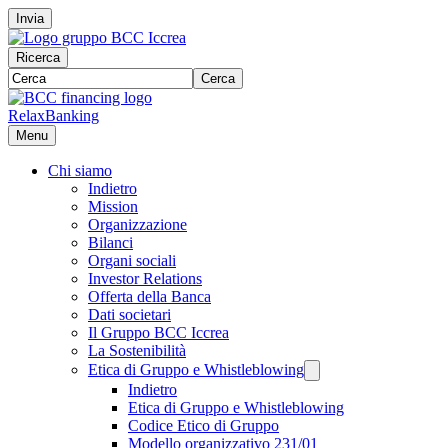
Invia
Ricerca
Cerca
RelaxBanking
Menu
Chi siamo
Indietro
Mission
Organizzazione
Bilanci
Organi sociali
Investor Relations
Offerta della Banca
Dati societari
Il Gruppo BCC Iccrea
La Sostenibilità
Etica di Gruppo e Whistleblowing
Indietro
Etica di Gruppo e Whistleblowing
Codice Etico di Gruppo
Modello organizzativo 231/01