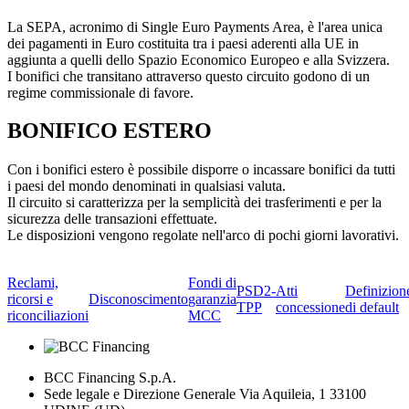
La SEPA, acronimo di Single Euro Payments Area, è l'area unica
dei pagamenti in Euro costituita tra i paesi aderenti alla UE in
aggiunta a quelli dello Spazio Economico Europeo e alla Svizzera.
I bonifici che transitano attraverso questo circuito godono di un
regime commissionale di favore.
BONIFICO ESTERO
Con i bonifici estero è possibile disporre o incassare bonifici da tutti
i paesi del mondo denominati in qualsiasi valuta.
Il circuito si caratterizza per la semplicità dei trasferimenti e per la
sicurezza delle transazioni effettuate.
Le disposizioni vengono regolate nell'arco di pochi giorni lavorativi.
Reclami,
Fondi di
PSD2-
Atti
Definizion
ricorsi e
Disconoscimento
garanzia
TPP
concessione
di default
riconciliazioni
MCC
BCC Financing S.p.A.
Sede legale e Direzione Generale Via Aquileia, 1 33100