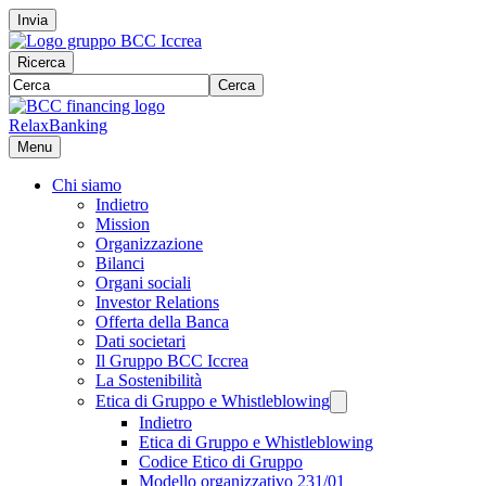
Invia
Ricerca
Cerca
RelaxBanking
Menu
Chi siamo
Indietro
Mission
Organizzazione
Bilanci
Organi sociali
Investor Relations
Offerta della Banca
Dati societari
Il Gruppo BCC Iccrea
La Sostenibilità
Etica di Gruppo e Whistleblowing
Indietro
Etica di Gruppo e Whistleblowing
Codice Etico di Gruppo
Modello organizzativo 231/01