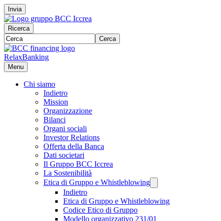
Invia
Ricerca
Cerca
RelaxBanking
Menu
Chi siamo
Indietro
Mission
Organizzazione
Bilanci
Organi sociali
Investor Relations
Offerta della Banca
Dati societari
Il Gruppo BCC Iccrea
La Sostenibilità
Etica di Gruppo e Whistleblowing
Indietro
Etica di Gruppo e Whistleblowing
Codice Etico di Gruppo
Modello organizzativo 231/01