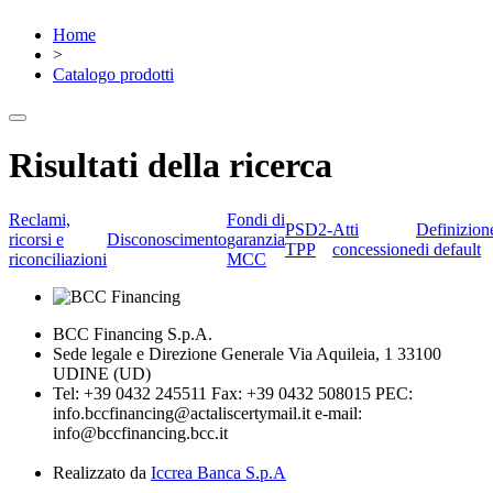
Home
>
Catalogo prodotti
Risultati della ricerca
Reclami,
Fondi di
PSD2-
Atti
Definizion
ricorsi e
Disconoscimento
garanzia
TPP
concessione
di default
riconciliazioni
MCC
BCC Financing S.p.A.
Sede legale e Direzione Generale Via Aquileia, 1 33100
UDINE (UD)
Tel: +39 0432 245511 Fax: +39 0432 508015 PEC:
info.bccfinancing@actaliscertymail.it e-mail:
info@bccfinancing.bcc.it
Realizzato da
Iccrea Banca S.p.A