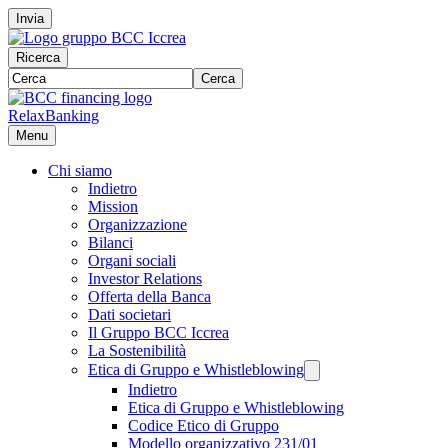
Invia
Ricerca
Cerca
RelaxBanking
Menu
Chi siamo
Indietro
Mission
Organizzazione
Bilanci
Organi sociali
Investor Relations
Offerta della Banca
Dati societari
Il Gruppo BCC Iccrea
La Sostenibilità
Etica di Gruppo e Whistleblowing
Indietro
Etica di Gruppo e Whistleblowing
Codice Etico di Gruppo
Modello organizzativo 231/01