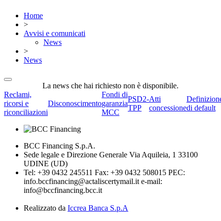
Home
>
Avvisi e comunicati
News
>
News
La news che hai richiesto non è disponibile.
Reclami,
Fondi di
PSD2-
Atti
Definizion
ricorsi e
Disconoscimento
garanzia
TPP
concessione
di default
riconciliazioni
MCC
BCC Financing S.p.A.
Sede legale e Direzione Generale Via Aquileia, 1 33100
UDINE (UD)
Tel: +39 0432 245511 Fax: +39 0432 508015 PEC:
info.bccfinancing@actaliscertymail.it e-mail:
info@bccfinancing.bcc.it
Realizzato da
Iccrea Banca S.p.A