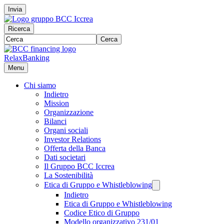
Invia
Ricerca
Cerca
RelaxBanking
Menu
Chi siamo
Indietro
Mission
Organizzazione
Bilanci
Organi sociali
Investor Relations
Offerta della Banca
Dati societari
Il Gruppo BCC Iccrea
La Sostenibilità
Etica di Gruppo e Whistleblowing
Indietro
Etica di Gruppo e Whistleblowing
Codice Etico di Gruppo
Modello organizzativo 231/01