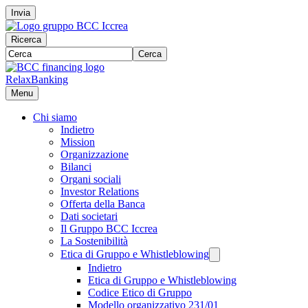
Invia
Ricerca
Cerca
RelaxBanking
Menu
Chi siamo
Indietro
Mission
Organizzazione
Bilanci
Organi sociali
Investor Relations
Offerta della Banca
Dati societari
Il Gruppo BCC Iccrea
La Sostenibilità
Etica di Gruppo e Whistleblowing
Indietro
Etica di Gruppo e Whistleblowing
Codice Etico di Gruppo
Modello organizzativo 231/01