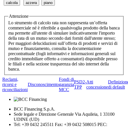
Attenzione
Lo strumento di calcolo rata non rappresenta un’offerta
commerciale né è riferibile a qualsivoglia prodotto della banca
ma permette all'utente di simulare indicativamente l'importo
della rata di un mutuo secondo dati forniti dall'utente stesso;
Per maggiori delucidazioni sull’offerta di prodotti e servizi di
mutuo e finanziamento, consulta la documentazione
precontrattuale (fogli informativi e informazioni generali sul
credito immobiliare offerto a consumatori) disponibile presso
le filiali e nella sezione trasparenza del sito internet della
banca.
Reclami,
Fondi di
PSD2-
Atti
Definizion
ricorsi e
Disconoscimento
garanzia
TPP
concessione
di default
riconciliazioni
MCC
BCC Financing S.p.A.
Sede legale e Direzione Generale Via Aquileia, 1 33100
UDINE (UD)
Tel: +39 0432 245511 Fax: +39 0432 508015 PEC: