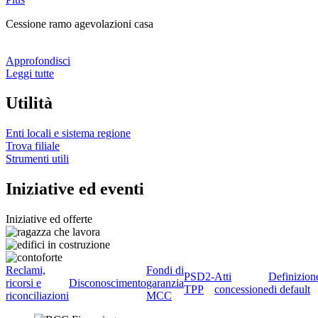
Cessione ramo agevolazioni casa
Approfondisci
Leggi tutte
Utilità
Enti locali e sistema regione
Trova filiale
Strumenti utili
Iniziative ed eventi
Iniziative ed offerte
Reclami,
Fondi di
PSD2-
Atti
Definizion
ricorsi e
Disconoscimento
garanzia
TPP
concessione
di default
riconciliazioni
MCC